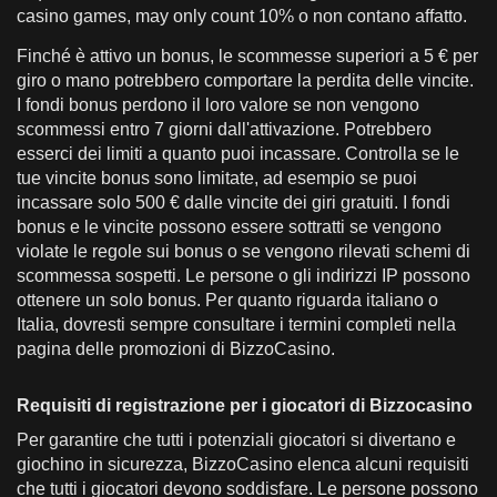
casino games, may only count 10% o non contano affatto.
Finché è attivo un bonus, le scommesse superiori a 5 € per
giro o mano potrebbero comportare la perdita delle vincite.
I fondi bonus perdono il loro valore se non vengono
scommessi entro 7 giorni dall'attivazione. Potrebbero
esserci dei limiti a quanto puoi incassare. Controlla se le
tue vincite bonus sono limitate, ad esempio se puoi
incassare solo 500 € dalle vincite dei giri gratuiti. I fondi
bonus e le vincite possono essere sottratti se vengono
violate le regole sui bonus o se vengono rilevati schemi di
scommessa sospetti. Le persone o gli indirizzi IP possono
ottenere un solo bonus. Per quanto riguarda italiano o
Italia, dovresti sempre consultare i termini completi nella
pagina delle promozioni di BizzoCasino.
Requisiti di registrazione per i giocatori di Bizzocasino
Per garantire che tutti i potenziali giocatori si divertano e
giochino in sicurezza, BizzoCasino elenca alcuni requisiti
che tutti i giocatori devono soddisfare. Le persone possono