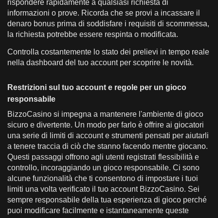
rispondere rapidamente a qualsiasi richiesta di
informazioni o prove. Ricorda che se provi a incassare il
denaro bonus prima di soddisfare i requisiti di scommessa,
la richiesta potrebbe essere respinta o modificata.
Controlla costantemente lo stato dei prelievi in tempo reale
nella dashboard del tuo account per scoprire le novità.
Restrizioni sul tuo account e regole per un gioco
responsabile
BizzoCasino si impegna a mantenere l'ambiente di gioco
sicuro e divertente. Un modo per farlo è offrire ai giocatori
una serie di limiti di account e strumenti pensati per aiutarli
a tenere traccia di ciò che stanno facendo mentre giocano.
Questi passaggi offrono agli utenti registrati flessibilità e
controllo, incoraggiando un gioco responsabile. Ci sono
alcune funzionalità che ti consentono di impostare i tuoi
limiti una volta verificato il tuo account BizzoCasino. Sei
sempre responsabile della tua esperienza di gioco perché
puoi modificare facilmente e istantaneamente queste