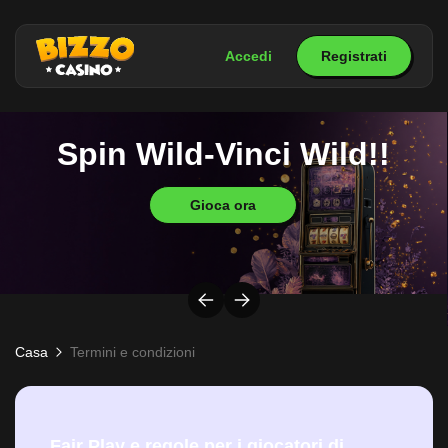
Accedi
Registrati
Spin Wild-Vinci Wild!!
Gioca ora
Casa
Termini e condizioni
Fair Play e regole per i giocatori di