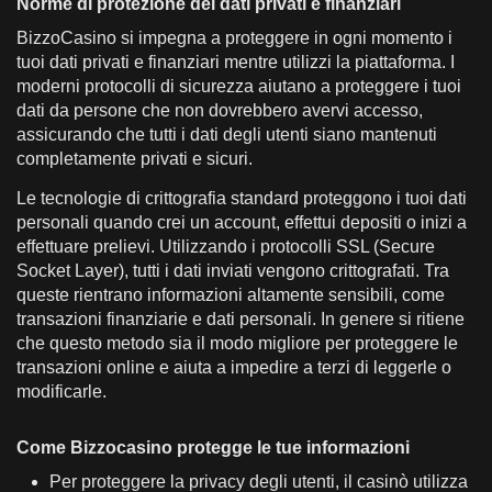
Norme di protezione dei dati privati e finanziari
BizzoCasino si impegna a proteggere in ogni momento i
tuoi dati privati e finanziari mentre utilizzi la piattaforma. I
moderni protocolli di sicurezza aiutano a proteggere i tuoi
dati da persone che non dovrebbero avervi accesso,
assicurando che tutti i dati degli utenti siano mantenuti
completamente privati e sicuri.
Le tecnologie di crittografia standard proteggono i tuoi dati
personali quando crei un account, effettui depositi o inizi a
effettuare prelievi. Utilizzando i protocolli SSL (Secure
Socket Layer), tutti i dati inviati vengono crittografati. Tra
queste rientrano informazioni altamente sensibili, come
transazioni finanziarie e dati personali. In genere si ritiene
che questo metodo sia il modo migliore per proteggere le
transazioni online e aiuta a impedire a terzi di leggerle o
modificarle.
Come Bizzocasino protegge le tue informazioni
Per proteggere la privacy degli utenti, il casinò utilizza