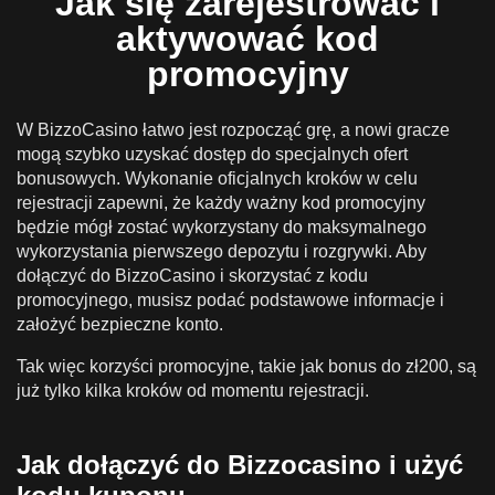
Jak się zarejestrować i
aktywować kod
promocyjny
W BizzoCasino łatwo jest rozpocząć grę, a nowi gracze
mogą szybko uzyskać dostęp do specjalnych ofert
bonusowych. Wykonanie oficjalnych kroków w celu
rejestracji zapewni, że każdy ważny kod promocyjny
będzie mógł zostać wykorzystany do maksymalnego
wykorzystania pierwszego depozytu i rozgrywki. Aby
dołączyć do BizzoCasino i skorzystać z kodu
promocyjnego, musisz podać podstawowe informacje i
założyć bezpieczne konto.
Tak więc korzyści promocyjne, takie jak bonus do zł200, są
już tylko kilka kroków od momentu rejestracji.
Jak dołączyć do Bizzocasino i użyć