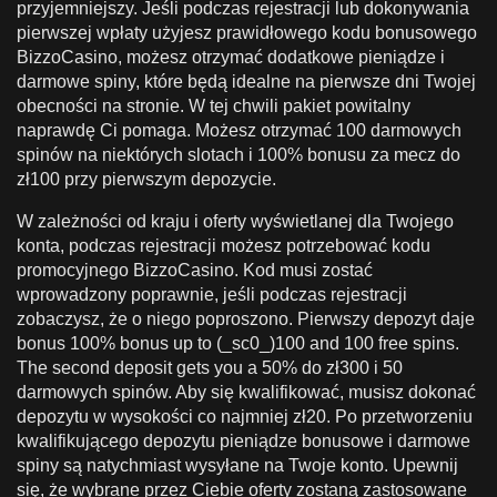
przyjemniejszy. Jeśli podczas rejestracji lub dokonywania
pierwszej wpłaty użyjesz prawidłowego kodu bonusowego
BizzoCasino, możesz otrzymać dodatkowe pieniądze i
darmowe spiny, które będą idealne na pierwsze dni Twojej
obecności na stronie. W tej chwili pakiet powitalny
naprawdę Ci pomaga. Możesz otrzymać 100 darmowych
spinów na niektórych slotach i 100% bonusu za mecz do
zł100 przy pierwszym depozycie.
W zależności od kraju i oferty wyświetlanej dla Twojego
konta, podczas rejestracji możesz potrzebować kodu
promocyjnego BizzoCasino. Kod musi zostać
wprowadzony poprawnie, jeśli podczas rejestracji
zobaczysz, że o niego poproszono. Pierwszy depozyt daje
bonus 100% bonus up to (_sc0_)100 and 100 free spins.
The second deposit gets you a 50% do zł300 i 50
darmowych spinów. Aby się kwalifikować, musisz dokonać
depozytu w wysokości co najmniej zł20. Po przetworzeniu
kwalifikującego depozytu pieniądze bonusowe i darmowe
spiny są natychmiast wysyłane na Twoje konto. Upewnij
się, że wybrane przez Ciebie oferty zostaną zastosowane