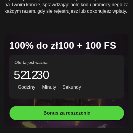
na Twoim koncie, sprawdzając pole kodu promocyjnego za
każdym razem, gdy się rejestrujesz lub dokonujesz wpłaty.
100% do zł100 + 100 FS
Oferta jest ważna:
52
12
28
Godziny
Minuty
Sekundy
Bonus za roszczenie