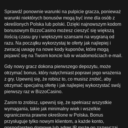
Sprawdź ponownie warunki na pulpicie gracza, ponieważ
warunki niektórych bonusów mogą być inne dla osób z
określonych Polska lub polski. Dzięki najnowszym kodom
bonusowym BizzoCasino możesz cieszyć się większą
ilością czasu gry i większymi szansami na wygraną od
razu. Na początku wykorzystaj te oferty jak najlepiej i
zwracaj uwagę na nowe kody kuponów, które mogą
pojawić się na Twoim koncie lub w wiadomościach e-mail.
Gdy nowy gracz dokona pierwszego depozytu, może
otrzymać bonus, który natychmiast poprawi jego wrażenia
z gry. Upewnij się, że robisz to, co musisz zrobić, aby
otrzymać specjalną ofertę i jak najlepiej wykorzystać swój
pierwszy raz w BizzoCasino.
Zanim to zrobisz, upewnij się, że spełniasz wszystkie
wymagania, takie jak minimalny wiek i wszelkie
ograniczenia prawne określone w Polska. Bonus
przysługuje tylko nowym klientom, a każde konto,
gospodarstwo domowe lub adres IP może go zazwyczaj