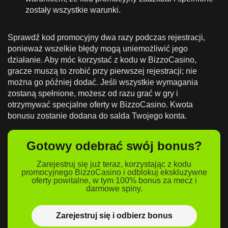
zostały wszystkie warunki.
Sprawdź kod promocyjny dwa razy podczas rejestracji,
ponieważ wszelkie błędy mogą uniemożliwić jego
działanie. Aby móc korzystać z kodu w BizzoCasino,
gracze muszą to zrobić przy pierwszej rejestracji; nie
można go później dodać. Jeśli wszystkie wymagania
zostaną spełnione, możesz od razu grać w gry i
otrzymywać specjalne oferty w BizzoCasino. Kwota
bonusu zostanie dodana do salda Twojego konta.
Gotowy odebrać swój bonus?
Zarejestruj się już teraz, korzystając z kodu
promocyjnego BizzoCasino i odblokuj ekskluzywne
oferty powitalne, w tym 100% bonus za mecz i
darmowe spiny.
Zarejestruj się i odbierz bonus