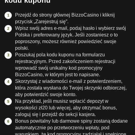
kodu kuponu
Przejdź do strony głównej BizzoCasino i kliknij
przycisk „Zarejestruj się”.
Wpisz swój adres e-mail, podaj hasło i wybierz swój
Polska i preferowany język. Jeśli zostaniesz o to
poproszony, możesz również powiedzieć swoje
polski.
Poszukaj pola kodu kuponu na formularzu
rejestracyjnym. Przed zakończeniem rejestracji
wprowadź swój unikalny kod promocyjny
BizzoCasino, w którym jest to napisane.
Skorzystaj z wiadomości e-mail z potwierdzeniem,
która została wysłana do Twojej skrzynki odbiorczej,
aby potwierdzić swoje konto.
Na przykład, jeśli musisz wpłacić depozyt w
wysokości zł20 lub więcej, aby otrzymać bonus,
zaloguj się i przejdź do sekcji kasjera.
Bonus powitalny lub darmowe spiny zostaną dodane
automatycznie po przetworzeniu wpłaty, pod
warunkiem, że kod promocyjny zadziałał i spełnione