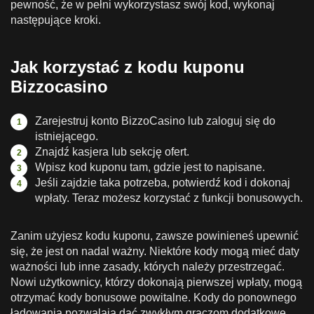
pewność, że w pełni wykorzystasz swój kod, wykonaj
następujące kroki.
Jak korzystać z kodu kuponu
Bizzocasino
Zarejestruj konto BizzoCasino lub zaloguj się do
istniejącego.
Znajdź kasjera lub sekcję ofert.
Wpisz kod kuponu tam, gdzie jest to napisane.
Jeśli zajdzie taka potrzeba, potwierdź kod i dokonaj
wpłaty. Teraz możesz korzystać z funkcji bonusowych.
Zanim użyjesz kodu kuponu, zawsze powinieneś upewnić
się, że jest on nadal ważny. Niektóre kody mogą mieć daty
ważności lub inne zasady, których należy przestrzegać.
Nowi użytkownicy, którzy dokonają pierwszej wpłaty, mogą
otrzymać kody bonusowe powitalne. Kody do ponownego
ładowania pozwalają dać zwykłym graczom dodatkowe