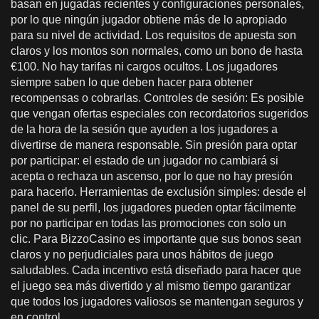
basan en jugadas recientes y configuraciones personales,
por lo que ningún jugador obtiene más de lo apropiado
para su nivel de actividad. Los requisitos de apuesta son
claros y los montos son normales, como un bono de hasta
€100. No hay tarifas ni cargos ocultos. Los jugadores
siempre saben lo que deben hacer para obtener
recompensas o cobrarlas. Controles de sesión: Es posible
que vengan ofertas especiales con recordatorios sugeridos
de la hora de la sesión que ayuden a los jugadores a
divertirse de manera responsable. Sin presión para optar
por participar: el estado de un jugador no cambiará si
acepta o rechaza un ascenso, por lo que no hay presión
para hacerlo. Herramientas de exclusión simples: desde el
panel de su perfil, los jugadores pueden optar fácilmente
por no participar en todas las promociones con solo un
clic. Para BizzoCasino es importante que sus bonos sean
claros y no perjudiciales para unos hábitos de juego
saludables. Cada incentivo está diseñado para hacer que
el juego sea más divertido y al mismo tiempo garantizar
que todos los jugadores valiosos se mantengan seguros y
en control.