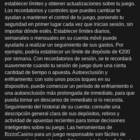
establecer límites y obtener actualizaciones sobre tu juego.
Los recordatorios y controles que puedes cambiar te
ayudan a mantener el control de tu juego, poniendo tu
seguridad en primer lugar cada vez que inicias sesión, sin
importar dónde estés. Establecer límites diarios,
semanales o mensuales en su cuenta móvil puede
ayudarle a realizar un seguimiento de sus gastos. Por
ejemplo, podría establecer un límite de depósito de €200
por semana. Con recordatorios de sesión, se te recordará
suavemente cuando tu sesión de juego dure una cierta
cantidad de tiempo o apuesta. Autoexclusión y
enfriamiento: con solo unos pocos toques en su
dispositivo, puede comenzar un período de enfriamiento o
una autoexclusión más prolongada de inmediato, para que
pueda tomar un descanso de inmediato si lo necesita.
Seguimiento del historial de su cuenta: consulte una
descripción general clara de sus depósitos, retiros y
actividad de apuestas recientes para tomar decisiones
inteligentes sobre su juego. Las herramientas de
BizzoCasino para un juego responsable son fáciles de