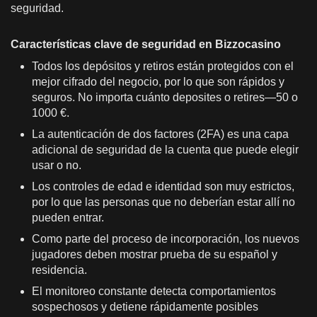
seguridad.
Características clave de seguridad en Bizzocasino
Todos los depósitos y retiros están protegidos con el
mejor cifrado del negocio, por lo que son rápidos y
seguros. No importa cuánto deposites o retires—50 o
1000 €.
La autenticación de dos factores (2FA) es una capa
adicional de seguridad de la cuenta que puede elegir
usar o no.
Los controles de edad e identidad son muy estrictos,
por lo que las personas que no deberían estar allí no
pueden entrar.
Como parte del proceso de incorporación, los nuevos
jugadores deben mostrar prueba de su español y
residencia.
El monitoreo constante detecta comportamientos
sospechosos y detiene rápidamente posibles