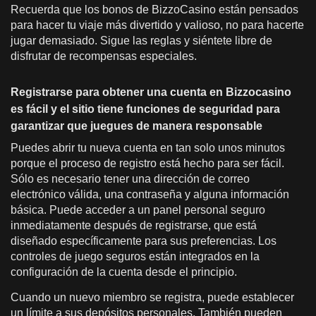
Recuerda que los bonos de BizzoCasino están pensados
para hacer tu viaje más divertido y valioso, no para hacerte
jugar demasiado. Sigue las reglas y siéntete libre de
disfrutar de recompensas especiales.
Registrarse para obtener una cuenta en Bizzocasino
es fácil y el sitio tiene funciones de seguridad para
garantizar que juegues de manera responsable
Puedes abrir tu nueva cuenta en tan solo unos minutos
porque el proceso de registro está hecho para ser fácil.
Sólo es necesario tener una dirección de correo
electrónico válida, una contraseña y alguna información
básica. Puede acceder a un panel personal seguro
inmediatamente después de registrarse, que está
diseñado específicamente para sus preferencias. Los
controles de juego seguros están integrados en la
configuración de la cuenta desde el principio.
Cuando un nuevo miembro se registra, puede establecer
un límite a sus depósitos personales. También pueden