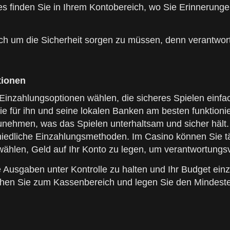
ses finden Sie in Ihrem Kontobereich, wo Sie Erinnerunge
e sich um die Sicherheit sorgen zu müssen, denn verantw
tionen
Einzahlungsoptionen wählen, die sicheres Spielen einfa
e für ihn und seine lokalen Banken am besten funktionie
zunehmen, was das Spielen unterhaltsam und sicher hält
iedliche Einzahlungsmethoden. Im Casino können Sie tä
ählen, Geld auf Ihr Konto zu legen, um verantwortungsvo
re Ausgaben unter Kontrolle zu halten und Ihr Budget ein
gehen Sie zum Kassenbereich und legen Sie den Mindeste