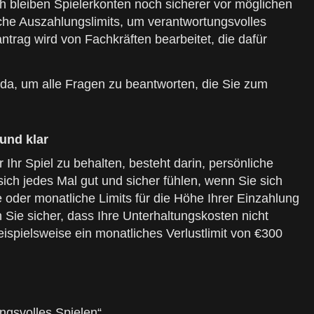
h bleiben Spielerkonten noch sicherer vor möglichen
che Auszahlungslimits, um verantwortungsvolles
trag wird von Fachkräften bearbeitet, die dafür
da, um alle Fragen zu beantworten, die Sie zum
und klar
Ihr Spiel zu behalten, besteht darin, persönliche
ich jedes Mal gut und sicher fühlen, wenn Sie sich
 oder monatliche Limits für die Höhe Ihrer Einzahlung
Sie sicher, dass Ihre Unterhaltungskosten nicht
ispielsweise ein monatliches Verlustlimit von €300
ngsvolles Spielen“