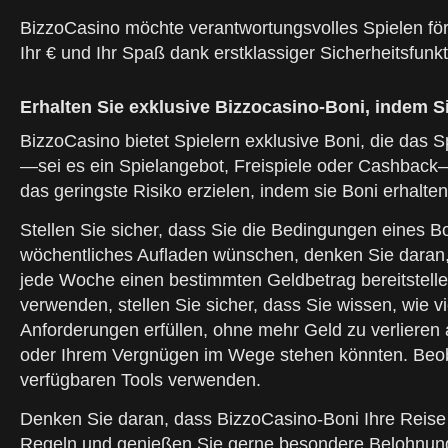
BizzoCasino möchte verantwortungsvolles Spielen förd
Ihr € und Ihr Spaß dank erstklassiger Sicherheitsfunkt
Erhalten Sie exklusive Bizzocasino-Boni, indem 
BizzoCasino bietet Spielern exklusive Boni, die das 
—sei es ein Spielangebot, Freispiele oder Cashback
das geringste Risiko erzielen, indem sie Boni erhalten
Stellen Sie sicher, dass Sie die Bedingungen eines 
wöchentliches Aufladen wünschen, denken Sie daran, 
jede Woche einen bestimmten Geldbetrag bereitstelle
verwenden, stellen Sie sicher, dass Sie wissen, wie v
Anforderungen erfüllen, ohne mehr Geld zu verlieren
oder Ihrem Vergnügen im Wege stehen könnten. Beobac
verfügbaren Tools verwenden.
Denken Sie daran, dass BizzoCasino-Boni Ihre Reise u
Regeln und genießen Sie gerne besondere Belohnun