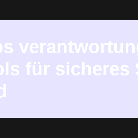
os verantwortun
s für sicheres 
d