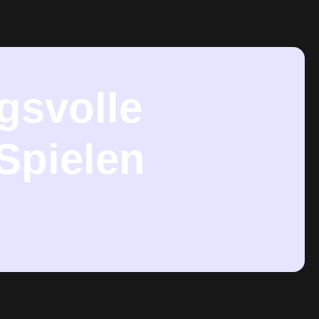
gsvolle
Spielen