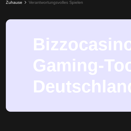
Zuhause
Verantwortungsvolles Spielen
Bizzocasin
Gaming-Tool
Deutschlan