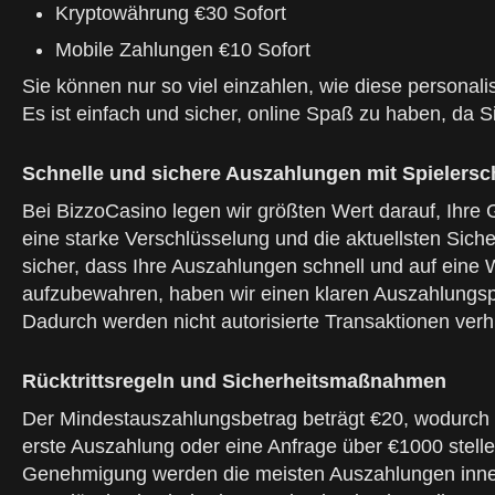
Kryptowährung €30 Sofort
Mobile Zahlungen €10 Sofort
Sie können nur so viel einzahlen, wie diese personali
Es ist einfach und sicher, online Spaß zu haben, da 
Schnelle und sichere Auszahlungen mit Spielersc
Bei BizzoCasino legen wir größten Wert darauf, Ihre 
eine starke Verschlüsselung und die aktuellsten Sich
sicher, dass Ihre Auszahlungen schnell und auf eine W
aufzubewahren, haben wir einen klaren Auszahlungsproz
Dadurch werden nicht autorisierte Transaktionen verh
Rücktrittsregeln und Sicherheitsmaßnahmen
Der Mindestauszahlungsbetrag beträgt €20, wodurch si
erste Auszahlung oder eine Anfrage über €1000 stelle
Genehmigung werden die meisten Auszahlungen inner