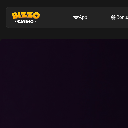
App
Bonu