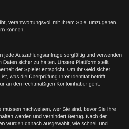
gibt, verantwortungsvoll mit Ihrem Spiel umzugehen.
ern können.
ten jede Auszahlungsanfrage sorgfältig und verwenden
Daten sicher zu halten. Unsere Plattform stellt
erheit der Spieler entspricht. Um Ihr Geld sicher
, was die Überprüfung Ihrer Identität betrifft.
 nur an den rechtmäßigen Kontoinhaber geht.
ie müssen nachweisen, wer Sie sind, bevor Sie Ihre
ehalten werden und verhindert Betrug. Nach der
en wurden danach ausgewählt, wie schnell und