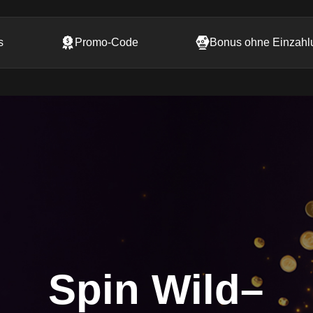
s
Promo-Code
Bonus ohne Einzahl
Spin Wild–