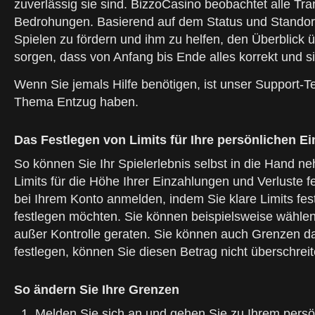
zuverlässig sie sind. BizzoCasino beobachtet alle Tr
Bedrohungen. Basierend auf dem Status und Standort 
Spielen zu fördern und ihm zu helfen, den Überblick 
sorgen, dass von Anfang bis Ende alles korrekt und sic
Wenn Sie jemals Hilfe benötigen, ist unser Support-
Thema Entzug haben.
Das Festlegen von Limits für Ihre persönlichen Ei
So können Sie Ihr Spielerlebnis selbst in die Hand ne
Limits für die Höhe Ihrer Einzahlungen und Verluste 
bei Ihrem Konto anmelden, indem Sie klare Limits fes
festlegen möchten. Sie können beispielsweise wählen,
außer Kontrolle geraten. Sie können auch Grenzen daf
festlegen, können Sie diesen Betrag nicht überschreit
So ändern Sie Ihre Grenzen
Melden Sie sich an und gehen Sie zu Ihrem persö