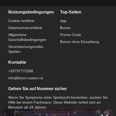
Nutzungsbedingungen
Top-Seiten
Cookie-richtlinie
App
Datenschutzrichtlinie
Bonus
Allgemeine
Promo-Code
Geschäftsbedingungen
Bonus ohne Einzahlung
Verantwortungsvolles
Spielen
Kontakte
+35797772288
info@bizzo-casino.co
Gehen Sie auf Nummer sicher
Wenn Sie Symptome einer Spielsucht bemerken, suchen Sie
Hilfe bei einem Fachmann. Diese Website richtet sich an
Benutzer ab 18 Jahren.