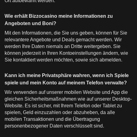
Ort aufbewahrt werden.
Wie erhält Bizzocasino meine Informationen zu
Angeboten und Boni?
Mit den Informationen, die Sie uns geben, können für Sie
relevantere Angebote und Deals gemacht werden. Wir
werden Ihre Daten niemals an Dritte weitergeben. Sie
können jederzeit in Ihren Kontoeinstellungen ändern, wie
Sie kontaktiert werden möchten, sowie sich abmelden.
Kann ich meine Privatsphäre wahren, wenn ich Spiele
spiele und mein Konto auf meinem Telefon verwalte?
Wir verwenden auf unserer mobilen Website und App die
gleichen Sicherheitsmaßnahmen wie auf unserer Desktop-
Website. Es ist sicher, mit Ihrem Telefon oder Tablet zu
spielen, Geld einzuzahlen oder abzuheben, da alle
mobilen Transaktionen und die Übertragung
personenbezogener Daten verschlüsselt sind.