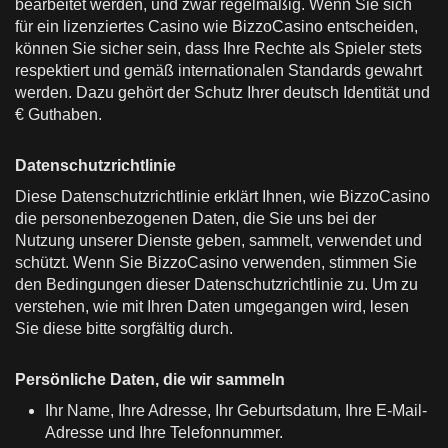
bearbeitet werden, und zwar regelmäßig. Wenn Sie sich
für ein lizenziertes Casino wie BizzoCasino entscheiden,
können Sie sicher sein, dass Ihre Rechte als Spieler stets
respektiert und gemäß internationalen Standards gewahrt
werden. Dazu gehört der Schutz Ihrer deutsch Identität und
€ Guthaben.
Datenschutzrichtlinie
Diese Datenschutzrichtlinie erklärt Ihnen, wie BizzoCasino
die personenbezogenen Daten, die Sie uns bei der
Nutzung unserer Dienste geben, sammelt, verwendet und
schützt. Wenn Sie BizzoCasino verwenden, stimmen Sie
den Bedingungen dieser Datenschutzrichtlinie zu. Um zu
verstehen, wie mit Ihren Daten umgegangen wird, lesen
Sie diese bitte sorgfältig durch.
Persönliche Daten, die wir sammeln
Ihr Name, Ihre Adresse, Ihr Geburtsdatum, Ihre E-Mail-
Adresse und Ihre Telefonnummer.