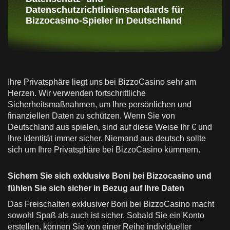
Datenschutzrichtlinienstandards für
Bizzocasino-Spieler in Deutschland
Ihre Privatsphäre liegt uns bei BizzoCasino sehr am
Herzen. Wir verwenden fortschrittliche
Sicherheitsmaßnahmen, um Ihre persönlichen und
finanziellen Daten zu schützen. Wenn Sie von
Deutschland aus spielen, sind auf diese Weise Ihr € und
Ihre Identität immer sicher. Niemand aus deutsch sollte
sich um Ihre Privatsphäre bei BizzoCasino kümmern.
Sichern Sie sich exklusive Boni bei Bizzocasino und
fühlen Sie sich sicher in Bezug auf Ihre Daten
Das Freischalten exklusiver Boni bei BizzoCasino macht
sowohl Spaß als auch ist sicher. Sobald Sie ein Konto
erstellen, können Sie von einer Reihe individueller