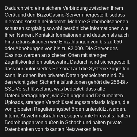
Dadurch wird eine sichere Verbindung zwischen Ihrem
Gerät und den BizzoCasino-Servern hergestellt, sodass
niemand sonst hineinkommt. Mehrere Sicherheitsebenen
schützen sorgfältig sowohl persönliche Informationen wie
Ihren Namen, Kontaktinformationen und deutsch als auch
Finanztransaktionen wie Einzahlungen von bis zu €50
oder Abhebungen von bis zu €2.000. Die Server des
Casinos werden an sicheren Orten mit strengen
Zugriffskontrollen aufbewahrt. Dadurch wird sichergestellt,
dass nur autorisiertes Personal auf die Systeme zugreifen
kann, in denen Ihre privaten Daten gespeichert sind. Zu
den wichtigsten Sicherheitsfunktionen gehört die 256-Bit-
SSL-Verschlüsselung, was bedeutet, dass alle
Datenübertragungen, wie Zahlungen und Dokumenten-
Uploads, strengen Verschlüsselungsstandards folgen, die
von globalen Regulierungsbehörden unterstützt werden.
Interne Abwehrmaßnahmen, sogenannte Firewalls, halten
Bedrohungen von außen in Schach und halten private
Datenbanken von riskanten Netzwerken fern.