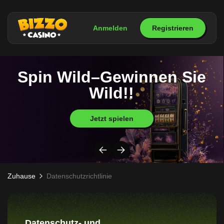
Anmelden
Registrieren
Spin Wild–Gewinnen Sie
Wild!!
Jetzt spielen
Zuhause
Datenschutzrichtlinie
Datenschutz- und