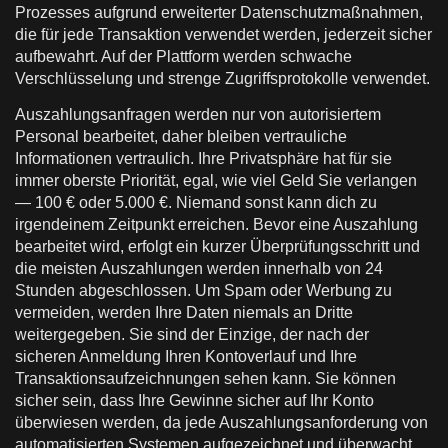
Prozesses aufgrund erweiterter Datenschutzmaßnahmen,
die für jede Transaktion verwendet werden, jederzeit sicher
aufbewahrt. Auf der Plattform werden schwache
Verschlüsselung und strenge Zugriffsprotokolle verwendet.
Auszahlungsanfragen werden nur von autorisiertem
Personal bearbeitet, daher bleiben vertrauliche
Informationen vertraulich. Ihre Privatsphäre hat für sie
immer oberste Priorität, egal, wie viel Geld Sie verlangen
— 100 € oder 5.000 €. Niemand sonst kann dich zu
irgendeinem Zeitpunkt erreichen. Bevor eine Auszahlung
bearbeitet wird, erfolgt ein kurzer Überprüfungsschritt und
die meisten Auszahlungen werden innerhalb von 24
Stunden abgeschlossen. Um Spam oder Werbung zu
vermeiden, werden Ihre Daten niemals an Dritte
weitergegeben. Sie sind der Einzige, der nach der
sicheren Anmeldung Ihren Kontoverlauf und Ihre
Transaktionsaufzeichnungen sehen kann. Sie können
sicher sein, dass Ihre Gewinne sicher auf Ihr Konto
überwiesen werden, da jede Auszahlungsanforderung von
automatisierten Systemen aufgezeichnet und überwacht