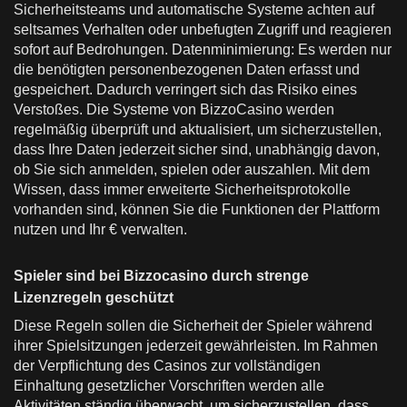
Sicherheitsteams und automatische Systeme achten auf
seltsames Verhalten oder unbefugten Zugriff und reagieren
sofort auf Bedrohungen. Datenminimierung: Es werden nur
die benötigten personenbezogenen Daten erfasst und
gespeichert. Dadurch verringert sich das Risiko eines
Verstoßes. Die Systeme von BizzoCasino werden
regelmäßig überprüft und aktualisiert, um sicherzustellen,
dass Ihre Daten jederzeit sicher sind, unabhängig davon,
ob Sie sich anmelden, spielen oder auszahlen. Mit dem
Wissen, dass immer erweiterte Sicherheitsprotokolle
vorhanden sind, können Sie die Funktionen der Plattform
nutzen und Ihr € verwalten.
Spieler sind bei Bizzocasino durch strenge
Lizenzregeln geschützt
Diese Regeln sollen die Sicherheit der Spieler während
ihrer Spielsitzungen jederzeit gewährleisten. Im Rahmen
der Verpflichtung des Casinos zur vollständigen
Einhaltung gesetzlicher Vorschriften werden alle
Aktivitäten ständig überwacht, um sicherzustellen, dass