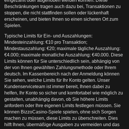
eingezahlt oder abgehoben werden können. Diese
Beschränkungen tragen auch dazu bei, Transaktionen zu
stoppen, die nicht stattfinden sollen oder lückenhaft
erscheinen, und bieten Ihnen so einen sicheren Ort zum
Spielen.
Typische Limits für Ein- und Auszahlungen:
Mindesteinzahlung: €10 pro Transaktion;
Mindestauszahlung: €20; maximale tägliche Auszahlung:
€4.000; maximale monatliche Auszahlung: €40.000. Diese
Limits können für Sie unterschiedlich sein, abhängig von
der von Ihnen gewählten Zahlungsmethode oder Ihrem
deutsch. Im Kassenbereich nach der Anmeldung können
Sie sehen, welche Limits für Ihr Konto gelten. Unser
Kundenserviceteam ist immer bereit, Ihnen dabei zu
helfen, Ihr Konto so sicher und komfortabel wie möglich zu
gestalten, unabhängig davon, ob Sie höhere Limits
anfordern oder Ihre eigenen Limits festlegen müssen. Sie
können BizzoCasino-Spiele spielen, ohne sich Sorgen
machen zu müssen, diese Limits zu überschreiten. Dies
hilft Ihnen, übermäßige Ausgaben zu vermeiden und das