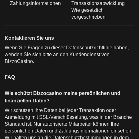
Zahlungsinformationen
Transaktionsabwicklung
Wie gesetzlich
vorgeschrieben
Kontaktieren Sie uns
Wenn Sie Fragen zu dieser Datenschutzrichtlinie haben,
wenden Sie sich bitte an den Kundendienst von
BizzoCasino.
FAQ
Wie schützt Bizzocasino meine persönlichen und
finanziellen Daten?
Wir schützen Ihre Daten bei jeder Transaktion oder
Anmeldung mit SSL-Verschlüsselung, was in der Branche
Standard ist. Nur autorisierte Mitarbeiter können Ihre
persönlichen Daten und Zahlungsinformationen einsehen.
Wir halten uns an die Datenschutzbestimmungen in dem