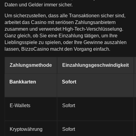
Daten und Gelder immer sicher.
Um sicherzustellen, dass alle Transaktionen sicher sind,
arbeitet das Casino mit seriösen Zahlungsanbietern
zusammen und verwendet High-Tech-Verschlüsselung.
Ganz gleich, ob Sie eine Einzahlung tätigen, um Ihre
Lieblingsspiele zu spielen, oder Ihre Gewinne auszahlen
lassen, BizzoCasino macht den Vorgang einfach.
Zahlungsmethode
Einzahlungsgeschwindigkeit
Bankkarten
Sofort
E-Wallets
Sofort
Kryptowährung
Sofort